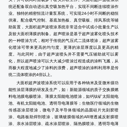
统还配备双自动进出真空吸加热平台，实现不间断连续喷涂作
业。独特的精密恒流计量泵系统，可实现24小时不间断的稳恒
供液。配合载气控制、基底加热板、真空吸板、排风系统等辅
助装置，大面积
超声波喷涂系统
非常适合中试或小批量生产以
及较大面积薄膜的制备。超声喷涂是基于超声波雾化喷头技术
的一种喷涂方式，相对于传统的气压式二流体喷涂，超声波雾
化喷涂可带来更高的均匀度、更薄的涂层厚度以及更高的精
度。与此同时，由于超声波喷头并不需要气压辅助就可以雾
化，所以超声喷涂可以大大减少喷涂过程造成的涂料飞溅，从
而极大程度地减少了涂料的浪费，超声喷涂的涂料利用率是传
统二流体喷涂的4倍以上。
大面积
超声波喷涂系统
可以应用于各种纳米及亚微米级功
能性涂层薄膜的研发及生产，如：新能源领域的质子交换膜燃
料电池膜电极喷涂、薄膜太阳能电池喷涂，如钙钛矿太阳能电
池、有机太阳能电池、透明导电薄膜等；生物医疗领域的生物
传感器涂层喷涂，微电子及半导体领域的晶圆硅片光刻胶喷
涂、电路板助焊剂喷涂，玻璃镀膜领域的AR增透减反射膜喷
涂、亲水涂层喷涂、疏水涂层喷涂、隔热膜喷涂、透明导电薄