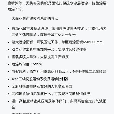
膜喷涂等，无纺布及纺织品领域的超疏水涂层喷涂、抗菌涂层
喷涂等等。
大面积
超声波喷涂系统
的特点
自动化
超声波喷涂系统
，采用超声波喷头技术，可提供均匀
高效的薄膜喷涂，膜厚最薄可达几十纳米
超大喷涂面积，可双区域工作，单区喷涂面积650*600mm
双自动进出真空吸加热平台，实现连续喷涂作业
搭载多喷头阵列，大幅提高生产速度
喷涂均匀度：>95%
节省原料：原料利用率高达85%以上，4倍于传统二流体喷涂
XYZ三轴伺服运动系统及运动控制器
全彩触摸屏控制及友好的人机交互界面
高精度多缸恒流供液技术，可实现不间断稳恒供液
进口高精度精密减压阀及液体阀门，实现高速稳定的气液配
合