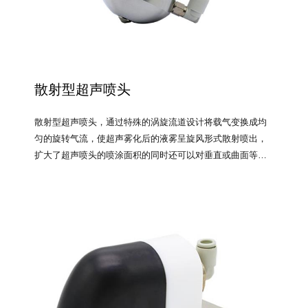
散射型超声喷头
散射型超声喷头，通过特殊的涡旋流道设计将载气变换成均
匀的旋转气流，使超声雾化后的液雾呈旋风形式散射喷出，
扩大了超声喷头的喷涂面积的同时还可以对垂直或曲面等带
有角度基材进行喷涂。散射型超声喷头特别适合于具有表面
微结构半导体光刻胶喷涂（半导体涂胶）。